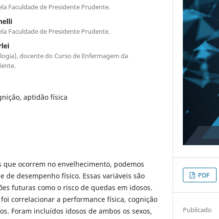
a Faculdade de Presidente Prudente.
elli
a Faculdade de Presidente Prudente.
lei
logia), docente do Curso de Enfermagem da
dente.
gnição, aptidão física
es que ocorrem no envelhecimento, podemos
PDF
a e de desempenho físico. Essas variáveis são
ões futuras como o risco de quedas em idosos.
foi correlacionar a performance física, cognição
Publicado
os. Foram incluídos idosos de ambos os sexos,