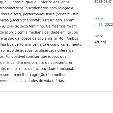
2023-03-3
que 60 anos e igual ou inferior a 90 anos.
tropométricos, questionários com relação à
 and Go Test
), performance física (
Short Physical
Edição
nição (
Montreal Cognitive Assessment
). Foram
n. 33 (202
do 93,24% do sexo feminino. Os mesmos foram
 de acordo com a mediana da idade em: grupo
Seção
) e grupo de idosos de ≥70 anos (n=40). Ambos
Artigos
uma boa performance física e comprometimento
o ao risco de quedas foi observada diferença
os. Foi possível concluir que idosos que
e física, têm menor risco de apresentarem
e, menor risco de incapacidade funcional.
presentam melhor cognição têm melhor
erem suas atividades de vida diárias.