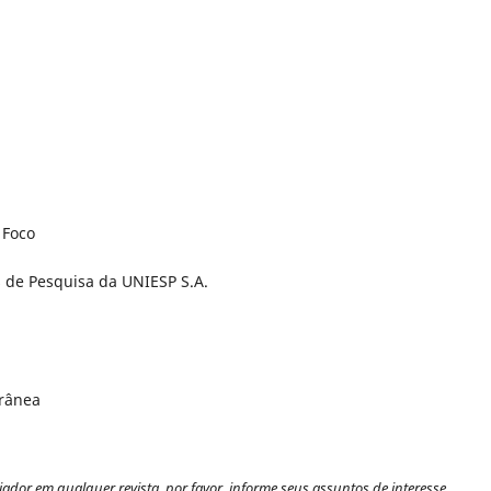
 Foco
s de Pesquisa da UNIESP S.A.
orânea
iador em qualquer revista, por favor, informe seus assuntos de interesse.