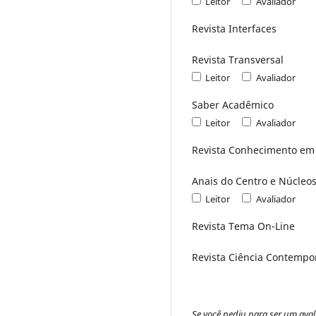
Leitor
Avaliador
Revista Interfaces
Revista Transversal
Leitor
Avaliador
Saber Acadêmico
Leitor
Avaliador
Revista Conhecimento em
Anais do Centro e Núcleo
Leitor
Avaliador
Revista Tema On-Line
Revista Ciência Contemp
Se você pediu para ser um aval