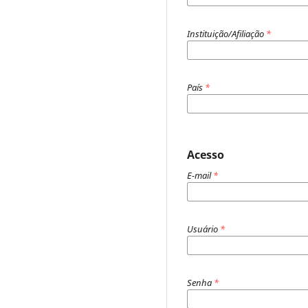
Instituição/Afiliação
*
País
*
Acesso
E-mail
*
Usuário
*
Senha
*