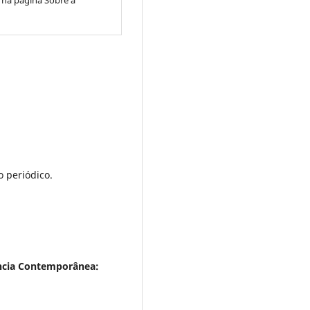
, na página Sobre a
 periódico.
ência Contemporânea: