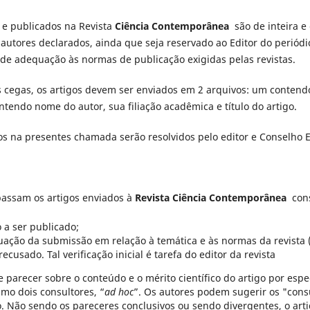
e publicados na Revista
Ciência Contemporânea
são de inteira e 
autores declarados, ainda que seja reservado ao Editor do periódic
 e de adequação às normas de publicação exigidas pelas revistas.
às cegas, os artigos devem ser enviados em 2 arquivos: um contend
ntendo nome do autor, sua filiação acadêmica e título do artigo.
 na presentes chamada serão resolvidos pelo editor e Conselho Ed
 passam os artigos enviados à
Revista Ciência Contemporânea
cons
 a ser publicado;
uação da submissão em relação à temática e às normas da revista 
recusado. Tal verificação inicial é tarefa do editor da revista
 parecer sobre o conteúdo e o mérito científico do artigo por espec
imo dois consultores, “
ad hoc
”. Os autores podem sugerir os "cons
ão. Não sendo os pareceres conclusivos ou sendo divergentes, o art