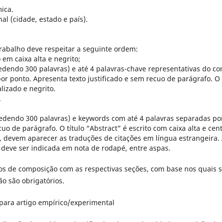
ica.
onal (cidade, estado e país).
rabalho deve respeitar a seguinte ordem:
o em caixa alta e negrito;
dendo 300 palavras) e até 4 palavras-chave representativas do co
or ponto. Apresenta texto justificado e sem recuo de parágrafo. O 
alizado e negrito.
.
cedendo 300 palavras) e keywords com até 4 palavras separadas po
cuo de parágrafo. O título “Abstract” é escrito com caixa alta e cent
, devem aparecer as traduções de citações em língua estrangeira. A
, deve ser indicada em nota de rodapé, entre aspas.
s de composição com as respectivas seções, com base nos quais s
o são obrigatórios.
ara artigo empírico/experimental