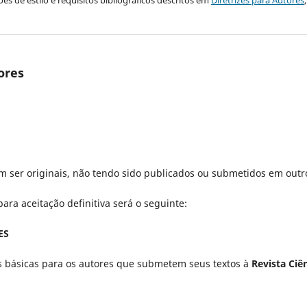
es de estilo e requisitos bibliográficos descritos em
Diretrizes para Autores
ores
 ser originais, não tendo sido publicados ou submetidos em outro
ra aceitação definitiva será o seguinte:
ES
s básicas para os autores que submetem seus textos à
Revista Ci