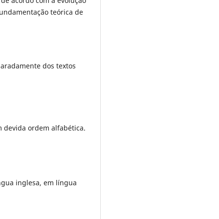
 de acordo com a evolução
 fundamentação teórica de
eparadamente dos textos
m devida ordem alfabética.
ngua inglesa, em língua