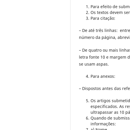
Para efeito de subm
Os textos devem se
Para citação:
– De até três linhas: ent
número da página, abrevi
– De quatro ou mais linha
letra fonte 10 e margem 
se usam aspas.
Para anexos:
– Dispostos antes das re
Os artigos submetid
especificados. As r
ultrapassar as 10 p
Quando de submissão
informações:
a) Nome.