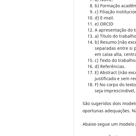
b) Formação acadêm
c) Filiação instituci
d) E-mail.
e) ORCID
A apresentação do t
a) Título do trabalh
b) Resumo (não exce
separadas entre si p
em caixa alta, centr
c) Texto do trabalho
d) Referências.
E) Abstract (não ex
justificado e sem re
F) No corpo do texto
seja imprescindível
São sugeridos dois modelo
oportunas adequações. Nã
Abaixo segue um modelo p