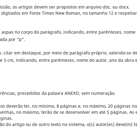
issão, os artigos devem ser propostos em arquivo doc. ou docx.
r digitados em Fonte Times New Roman, no tamanho 12 e respeitan
re aspas no corpo do parágrafo, indicando, entre parênteses, nome 
ada por “p”.
s: citar em destaque, por meio de parágrafo próprio, valendo-se d
de 3 cm, indicando, entre parênteses, nome do autor, ano da obra
ferências, precedidos da palavra ANEXO, sem numeração.
os deverão ter, no mínimo, 8 páginas e, no máximo, 20 páginas n
esenhas, no máximo, terão de se desenvolver em até 5 páginas. As 
áginas.
 do artigo ou de outro texto no sistema, o(s) autor(es) deve(m) fa