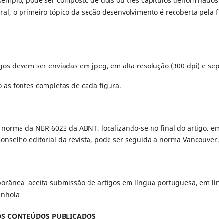
xemplo, pode ser composto de dois ou três capítulos denominados
al, o primeiro tópico da seção desenvolvimento é recoberta pela
gos devem ser enviadas em jpeg, em alta resolução (300 dpi) e s
o as fontes completas de cada figura.
a norma da NBR 6023 da ABNT, localizando-se no final do artigo, e
 conselho editorial da revista, pode ser seguida a norma Vancouver.
porânea aceita submissão de artigos em língua portuguesa, em lí
anhola
OS CONTEÚDOS PUBLICADOS